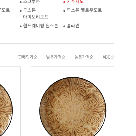
초코투톤
카푸치노
루도트
투스톤
투스톤 엘로우도트
아이보리도트
핸드웨이빙 원스톤
홈라인
판매인기순
낮은가격순
높은가격순
ABC순