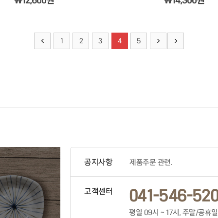
￦12,600원
￦14,300원
1
2
3
4
5
공지사항
제품주문 관련.
041-546-520
고객센터
평일 09시 ~ 17시, 주말/공휴