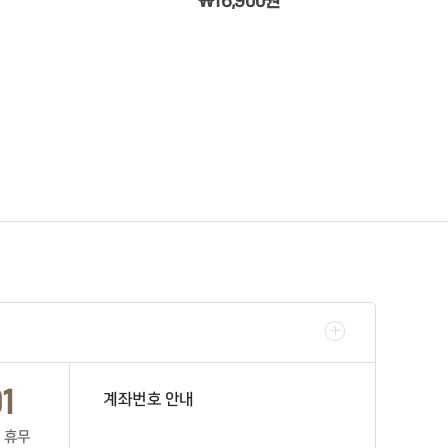
￦16,900원
1
계좌번호 안내
일 휴무