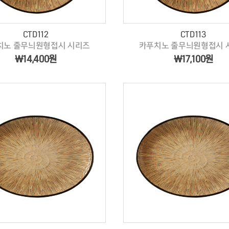
CTD112
CTD113
치노 줄무늬원형접시 시리즈
카푸치노 줄무늬원형접시 
￦14,400원
￦17,100원