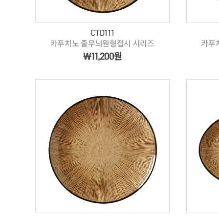
CTD111
카푸치노 줄무늬원형접시 시리즈
카푸
￦11,200원