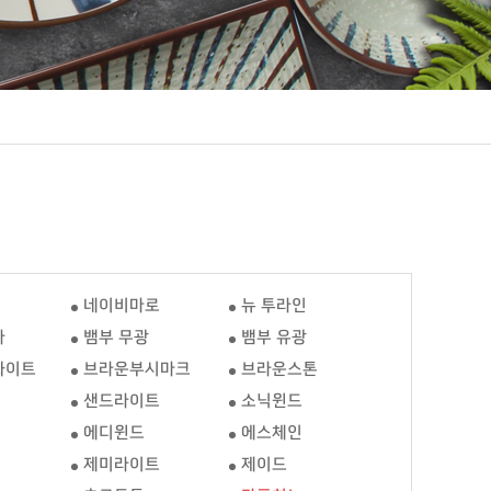
네이비마로
뉴 투라인
타
뱀부 무광
뱀부 유광
화이트
브라운부시마크
브라운스톤
샌드라이트
소닉윈드
기
에디윈드
에스체인
제미라이트
제이드