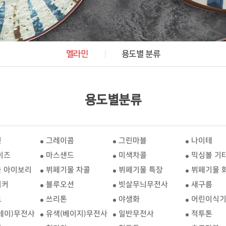
멜라민
용도별 분류
용도별분류
인
그레이콤
그린마블
나이테
이즈
마스샌드
미색차콜
믹싱볼 기
 아이보리
뷔페기물 차콜
뷔페기물 특장
뷔페기물 
이커
블루오션
빗살무늬무전사
새구름
드
쓰리톤
야생화
어린이식
레이)무전사
유색(베이지)무전사
일반무전사
적투톤