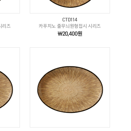
CTD114
시리즈
카푸치노 줄무늬원형접시 시리즈
￦20,400원