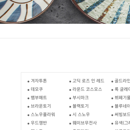
겨자투톤
고딕 로즈 인 레드
골드라
데모쿠
라운드 코스모스
록 글레
뱀부매트
부시마크
뷔페기물
브라운토기
블랙토기
블루네
스노우플라워
시 스노우
써빙보
우드쟁반
웨이브무전사
유색(그