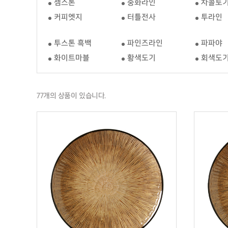
젬스톤
중화라인
차콜토
커피엣지
터틀전사
투라인
투스톤 흑백
파인즈라인
파파야
화이트마블
황색도기
회색도
77개의 상품이 있습니다.