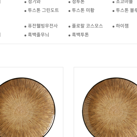
기
청기와
청투톤
초코마블
투스톤 그린도트
투스톤 미황
투스톤 블
퓨전웰빙무전사
플로랄 코스모스
하이젬
기
흑백줄무늬
흑백투톤