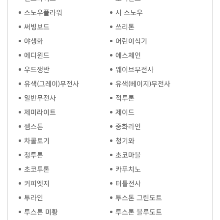
스노우플라워
시 스노우
써빙보드
쓰리톤
야생화
어린이식기
에디윈드
에스체인
우드쟁반
웨이브무전사
유색(그레이)무전사
유색(베이지)무전사
일반무전사
적투톤
제미라이트
제이드
젬스톤
중화라인
차콜토기
청기와
청투톤
초코마블
초코투톤
카푸치노
커피엣지
터틀전사
투라인
투스톤 그린도트
투스톤 미황
투스톤 블루도트