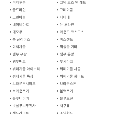
겨자투톤
고딕 로즈 인 레드
골드라인
그레이콤
그린마블
나이테
네이비마로
뉴 투라인
데모쿠
라운드 코스모스
록 글레이즈
마스샌드
미색차콜
믹싱볼 기타
뱀부 무광
뱀부 유광
뱀부매트
부시마크
뷔페기물 아이보리
뷔페기물 차콜
뷔페기물 특장
뷔페기물 화이트
브라운부시마크
브라운스톤
브라운토기
블랙토기
블루네이커
블루오션
빗살무늬무전사
새구름
샌드라이트
소닉윈드