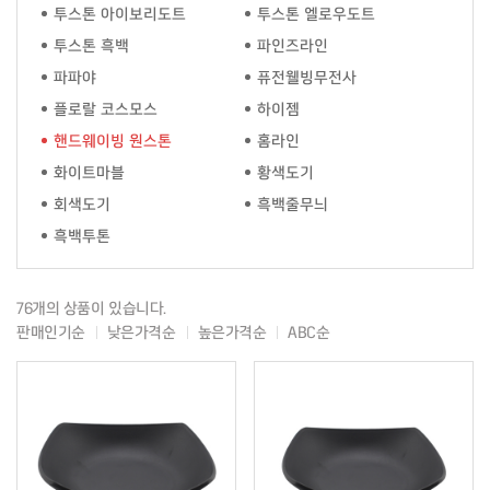
투스톤 아이보리도트
투스톤 엘로우도트
투스톤 흑백
파인즈라인
파파야
퓨전웰빙무전사
플로랄 코스모스
하이젬
핸드웨이빙 원스톤
홈라인
화이트마블
황색도기
회색도기
흑백줄무늬
흑백투톤
76개의 상품이 있습니다.
판매인기순
낮은가격순
높은가격순
ABC순